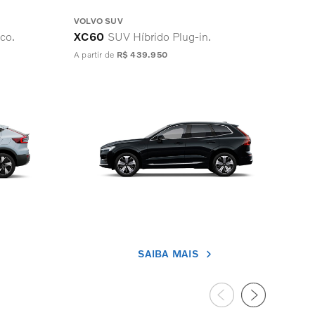
VOLVO SUV
VOL
co.
XC60
SUV Híbrido Plug-in.
XC
A partir de
R$ 439.950
A par
SAIBA MAIS