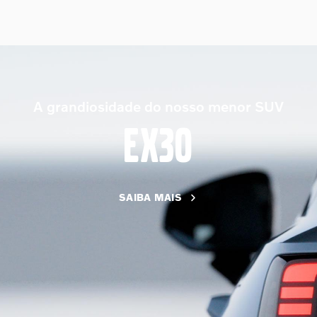
A grandiosidade do nosso menor SUV
EX30
SAIBA MAIS